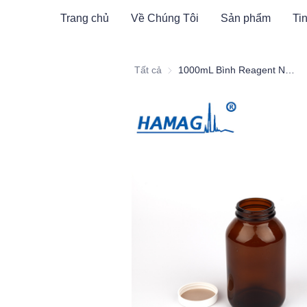
Trang chủ
Về Chúng Tôi
Sản phẩm
Tin
Tất cả
1000mL Bình Reagent Nắp Rộng Màu Nâu