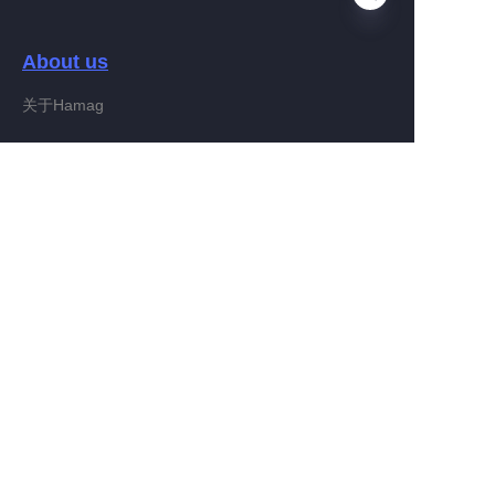
About us
VI
关于Hamag
Customer services
Help Center
Feedback
Connect With Hamag
Partner Program
Copyright ©️ 2022, Hamag Group (and its affiliates as
applicable). All Rights Reserved.