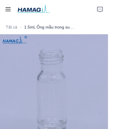
Tất cả
1.5mL Ống mẫu trong suốt High ReCapy có nắp vặn
Trang chủ
Về Chúng Tôi
Sản phẩm
Tin tức