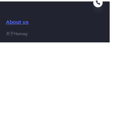
About us
VI
关于Hamag
Customer services
Help Center
Feedback
Connect With Hamag
Partner Program
Copyright ©️ 2022, Hamag Group (and its affiliates as