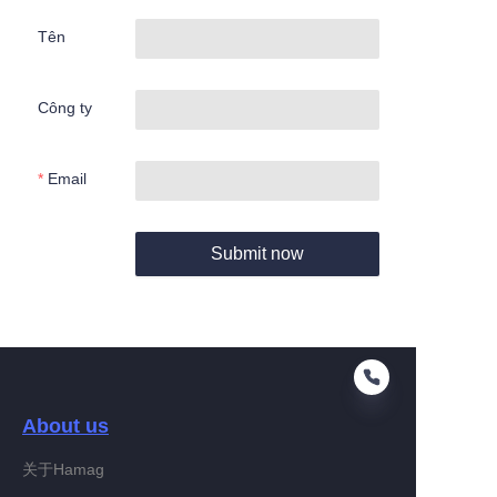
Tên
Công ty
Email
Submit now
About us
关于Hamag
VI