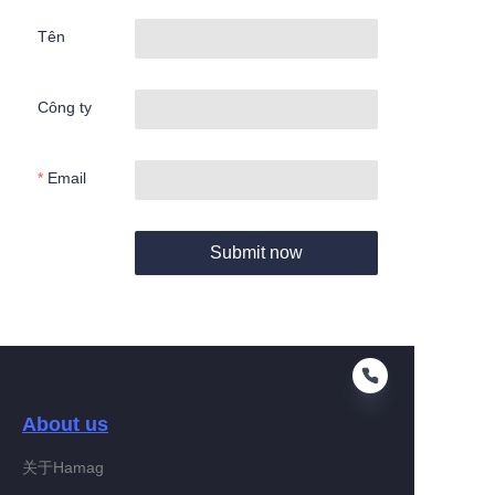
Tên
Công ty
Email
Submit now
About us
关于Hamag
VI