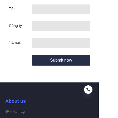
Tên
Công ty
Email
Submit now
About us
关于Hamag
VI