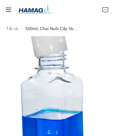
Tất cả
500mL Chai Nuôi Cấy Vuông Tiệt Trùng
Trang chủ
Về Chúng Tôi
Sản phẩm
Tin tức