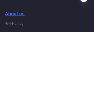
About us
VI
关于Hamag
Customer services
Help Center
Feedback
Connect With Hamag
Partner Program
Copyright ©️ 2022, Hamag Group (and its affiliates as
applicable). All Rights Reserved.