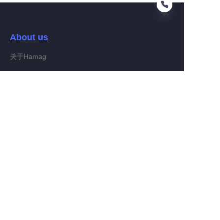
About us
VI
关于Hamag
Customer services
Help Center
Feedback
Connect With Hamag
Partner Program
Copyright ©️ 2022, Hamag Group (and its affiliates as