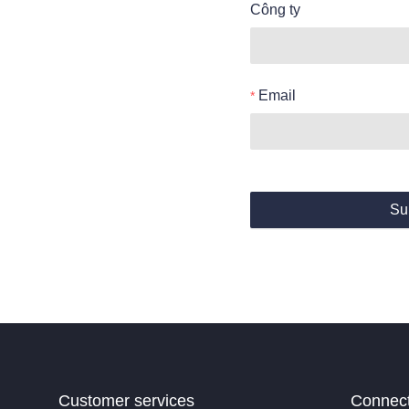
Công ty
Email
Su
Customer services
Connec