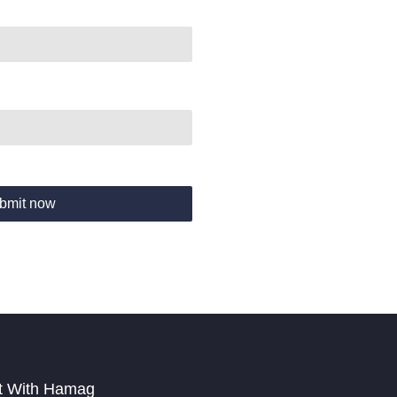
bmit now
t With Hamag