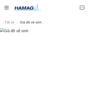
Tất cả
Giá đỡ vệ sinh
Trang chủ
Về Chúng Tôi
Sản phẩm
Tin tức