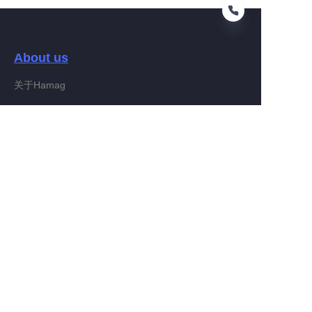
About us
VI
关于Hamag
Customer services
Help Center
Feedback
Connect With Hamag
Partner Program
Copyright ©️ 2022, Hamag Group (and its affiliates as