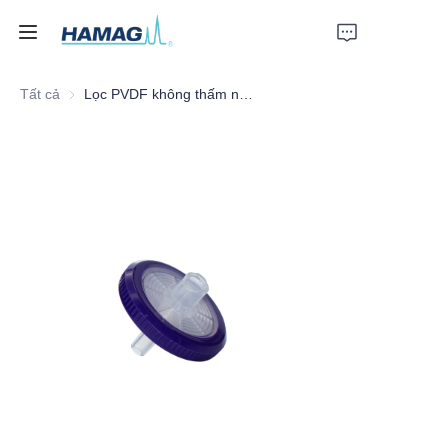
Tất cả
Lọc PVDF không thấm nước, 25mm*0.45um
Trang chủ
Về Chúng Tôi
Sản phẩm
Tin tức