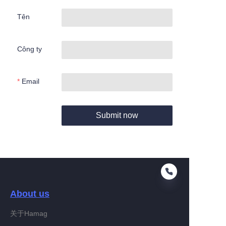
Tên
Công ty
Email
Submit now
About us
关于Hamag
VI