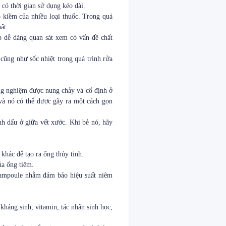
 có thời gian sử dụng kéo dài.
ộ kiềm của nhiều loại thuốc. Trong quá
ất.
úp dễ dàng quan sát xem có vấn đề chất
, cũng như sốc nhiệt trong quá trình rửa
ống nghiệm được nung chảy và cố định ở
và nó có thể được gãy ra một cách gọn
 dấu ở giữa vết xước. Khi bẻ nó, hãy
 khác để tạo ra ống thủy tinh.
ủa ống tiêm.
ampoule nhằm đảm bảo hiệu suất niêm
kháng sinh, vitamin, tác nhân sinh học,