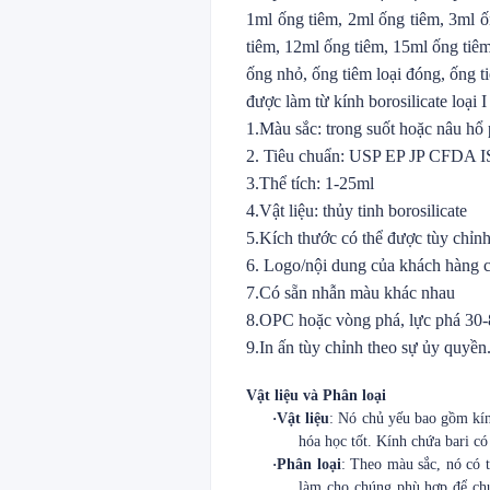
1ml ống tiêm, 2ml ống tiêm, 3ml ố
tiêm, 12ml ống tiêm, 15ml ống tiê
ống nhỏ, ống tiêm loại đóng, ống t
được làm từ kính borosilicate loại 
1.Màu sắc: trong suốt hoặc nâu hổ
2. Tiêu chuẩn: USP EP JP CFDA
3.Thể tích: 1-25ml
4.Vật liệu: thủy tinh borosilicate
5.Kích thước có thể được tùy chỉn
6. Logo/nội dung của khách hàng c
7.Có sẵn nhẫn màu khác nhau
8.OPC hoặc vòng phá, lực phá 30
9.In ấn tùy chỉnh theo sự ủy quyền
Vật liệu và Phân loại
·
Vật liệu
: Nó chủ yếu bao gồm kính
hóa học tốt. Kính chứa bari có
·
Phân loại
: Theo màu sắc, nó có 
làm cho chúng phù hợp để chứ