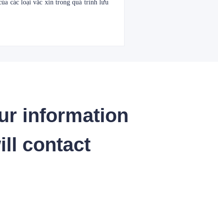
ủa các loại vắc xin trong quá trình lưu
ur information
ll contact