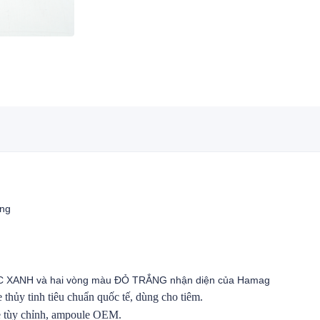
àng
PC XANH và hai vòng màu ĐỎ TRẮNG nhận diện của Hamag
hủy tinh tiêu chuẩn quốc tế, dùng cho tiêm.
le tùy chỉnh, ampoule OEM.