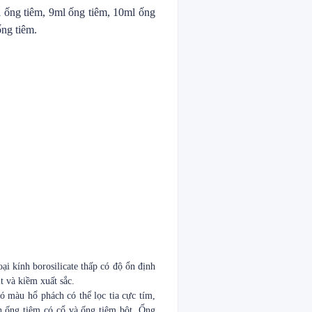
l ống tiêm, 9ml ống tiêm, 10ml ống
ống tiêm.
ại kính borosilicate thấp có độ ổn định
t và kiềm xuất sắc.
ó màu hổ phách có thể lọc tia cực tím,
h ống tiêm có cổ và ống tiêm bột. Ống