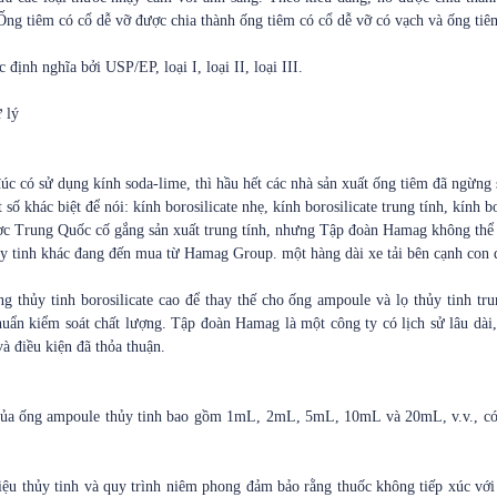
. Ống tiêm có cổ dễ vỡ được chia thành ống tiêm có cổ dễ vỡ có vạch và ống ti
định nghĩa bởi USP/EP, loại I, loại II, loại III.
ử lý
c có sử dụng kính soda-lime, thì hầu hết các nhà sản xuất ống tiêm đã ngừng sử
ố khác biệt để nói: kính borosilicate nhẹ, kính borosilicate trung tính, kính bo
ợc Trung Quốc cố gắng sản xuất trung tính, nhưng Tập đoàn Hamag không thể p
hủy tinh khác đang đến mua từ Hamag Group. một hàng dài xe tải bên cạnh con
 thủy tinh borosilicate cao để thay thế cho ống ampoule và lọ thủy tinh tru
uẩn kiểm soát chất lượng. Tập đoàn Hamag là một công ty có lịch sử lâu dài, 
à điều kiện đã thỏa thuận.
của ống ampoule thủy tinh bao gồm 1mL, 2mL, 5mL, 10mL và 20mL, v.v., có 
liệu thủy tinh và quy trình niêm phong đảm bảo rằng thuốc không tiếp xúc vớ