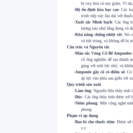
bị oxy hóa và suy giảm. Ví dụ,
·
Độ ổn định hóa học cao
: Các lo
trình tiếp xúc lâu dài với thu
·
Xuất sắc Minh bạch
: Các ống t
lượng nào như lắng đọng và đ
·
Khả năng chống nhiệt tốt
: Nó c
và tiệt trùng, và không dễ bị n
Cấu trúc và Nguyên tắc
·
Màu sắc Vòng Cổ Bể Ampoules
cổ ống nghiệm để tạo thành m
gàng với một lực nhỏ, và khôn
·
Ampoule gãy cổ có điểm số
: Có
áp lực vào phía sau giữa vết x
Quy trình sản xuất
·
Làm ống
: Nguyên liệu thủy tinh 
·
Đúc
: Các ống thủy tinh được xử l
·
Niêm phong
: Một công nghệ ni
phong.
Phạm vi áp dụng
·
Bao bì cho thuốc tiêm
: Được sử 
v.v.