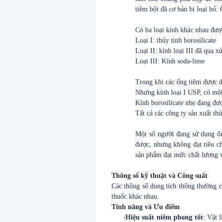
tiêm bột đã cơ bản bị loại bỏ
Có ba loại kính khác nhau được 
Loại I: thủy tinh borosilicate
Loại II: kính loại III đã qua x
Loại III: Kính soda-lime
Trong khi các ống tiêm được đú
Nhưng kính loại I USP, có một s
Kính borosilicate nhẹ đang đư
Tất cả các công ty sản xuất t
Một số người đang sử dụng ống
được, nhưng không đạt tiêu ch
sản phẩm đạt mức chất lượng v
Thông số kỹ thuật và Công suất
Các thông số dung tích thông thường 
thuốc khác nhau.
Tính năng và Ưu điểm
·
Hiệu suất niêm phong tốt
: Vật 