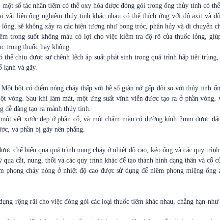
 một số tác nhân tiêm có thể oxy hóa được đóng gói trong ống thủy tinh có thể
ại vật liệu ống nghiệm thủy tinh khác nhau có thể thích ứng với độ axit và đ
ốc lỏng, sẽ không xảy ra các hiện tượng như bong tróc, phân hủy và di chuyển ch
iêm trong suốt không màu có lợi cho việc kiểm tra độ rõ của thuốc lỏng, gi
ục trong thuốc hay không.
ó thể chịu được sự chênh lệch áp suất phát sinh trong quá trình hấp tiệt trùng
ổ lạnh và gãy.
: Một bột có điểm nóng chảy thấp với hệ số giãn nở gấp đôi so với thủy tinh 
ột vòng. Sau khi làm mát, một ứng suất vĩnh viễn được tạo ra ở phần vòng, 
g dễ dàng tạo ra mảnh thủy tinh.
 một vết xước đẹp ở phần cổ, và một chấm màu có đường kính 2mm được đánh
ước, và phần bị gãy nên phẳng.
được chế biến qua quá trình nung chảy ở nhiệt độ cao, kéo ống và các quy trình
ý qua cắt, nung, thổi và các quy trình khác để tạo thành hình dạng thân và cổ c
êm phong chảy nóng ở nhiệt độ cao được sử dụng để niêm phong miệng ống 
dụng rộng rãi cho việc đóng gói các loại thuốc tiêm khác nhau, chẳng hạn như 