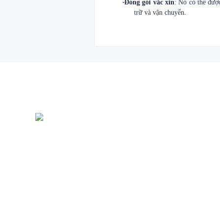
·
Đóng gói vắc xin
: Nó có thể đượ
trữ và vận chuyển.