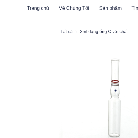
Trang chủ
Về Chúng Tôi
Sản phẩm
Tin
Tất cả
2ml dạng ống C với chấm BLUE OPC và hai vòng màu ĐỎ TRẮNG nhận diện của Hamag