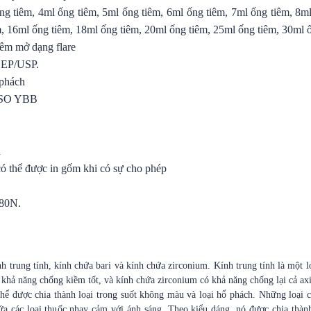
ng tiêm, 4ml ống tiêm, 5ml ống tiêm, 6ml ống tiêm, 7ml ống tiêm, 8m
m, 16ml ống tiêm, 18ml ống tiêm, 20ml ống tiêm, 25ml ống tiêm, 30ml 
iêm mở dạng flare
I EP/USP.
 phách
 ISO YBB
h
ó thể được in gốm khi có sự cho phép
-80N.
.
 trung tính, kính chứa bari và kính chứa zirconium. Kính trung tính là một lo
 khả năng chống kiềm tốt, và kính chứa zirconium có khả năng chống lại cả axi
thể được chia thành loại trong suốt không màu và loại hổ phách. Những loại c
a các loại thuốc nhạy cảm với ánh sáng. Theo kiểu dáng, nó được chia thàn