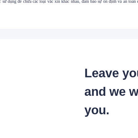
c sử dụng để chứa các loại vắc xin khác nhau, đảm bảo sự ổn định và an toàn c
Leave yo
and we wi
you.