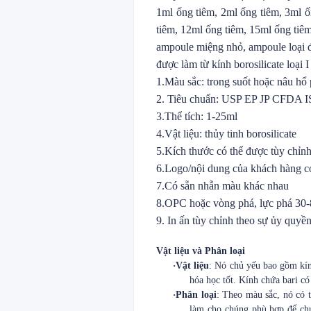
1ml ống tiêm, 2ml ống tiêm, 3ml ố
tiêm, 12ml ống tiêm, 15ml ống tiê
ampoule miệng nhỏ, ampoule loại 
được làm từ kính borosilicate loại 
1.Màu sắc: trong suốt hoặc nâu hổ
2. Tiêu chuẩn: USP EP JP CFDA
3.Thể tích: 1-25ml
4.Vật liệu: thủy tinh borosilicate
5.Kích thước có thể được tùy chỉn
6.Logo/nội dung của khách hàng có
7.Có sẵn nhẫn màu khác nhau
8.OPC hoặc vòng phá, lực phá 30
9. In ấn tùy chỉnh theo sự ủy quyền
Vật liệu và Phân loại
·
Vật liệu
: Nó chủ yếu bao gồm kính
hóa học tốt. Kính chứa bari có
·
Phân loại
: Theo màu sắc, nó có 
làm cho chúng phù hợp để chứ