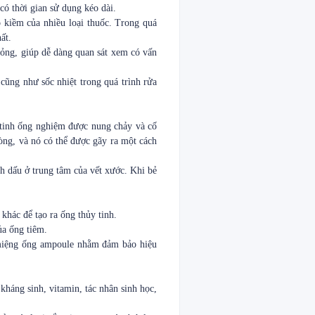
có thời gian sử dụng kéo dài.
ộ kiềm của nhiều loại thuốc. Trong quá
ất.
lỏng, giúp dễ dàng quan sát xem có vấn
, cũng như sốc nhiệt trong quá trình rửa
y tinh ống nghiệm được nung chảy và cố
òng, và nó có thể được gãy ra một cách
 dấu ở trung tâm của vết xước. Khi bẻ
 khác để tạo ra ống thủy tinh.
ủa ống tiêm.
miệng ống ampoule nhằm đảm bảo hiệu
kháng sinh, vitamin, tác nhân sinh học,