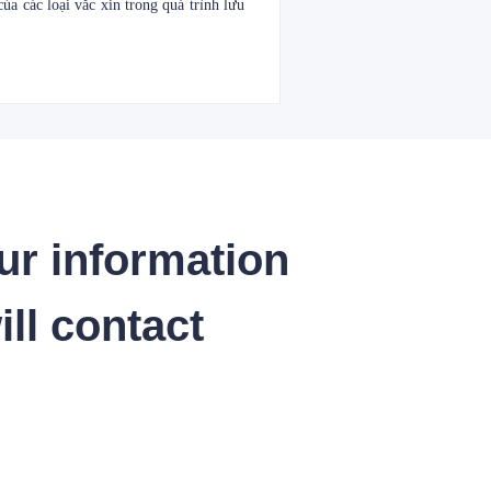
ủa các loại vắc xin trong quá trình lưu
ur information
ll contact