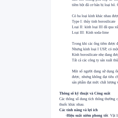
tiêm bột đã cơ bản bị loại bỏ
Có ba loại kính khác nhau được 
Type I: thủy tinh borosilicate
Loại II: kính loại III đã qua x
Loại III: Kính soda-lime
Trong khi các ống tiêm được đú
Nhưng kính loại I USP, có một s
Kính borosilicate nhẹ đang đư
Tất cả các công ty sản xuất t
Một số người đang sử dụng ống
được, nhưng không đạt tiêu ch
sản phẩm đạt mức chất lượng v
Thông số kỹ thuật và Công suất
Các thông số dung tích thông thường 
thuốc khác nhau.
Các tính năng và lợi ích
·
Hiệu suất niêm phong tốt
: Vật 