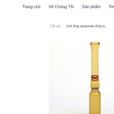
Trang chủ
Về Chúng Tôi
Sản phẩm
Tin
Tất cả
1ml ống ampoule thủy tinh màu hổ phách dạng C vòng vàng đỏ vòng trắng dễ gãy của Hamag Group