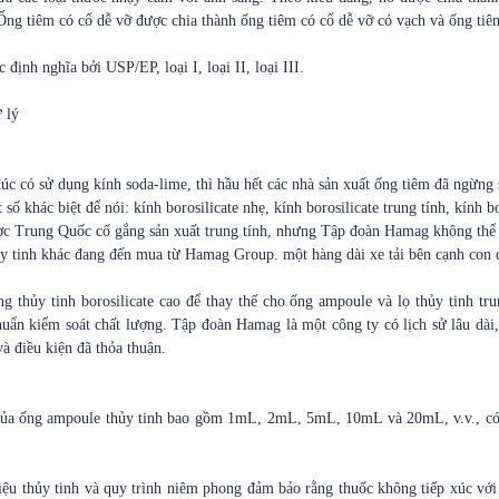
. Ống tiêm có cổ dễ vỡ được chia thành ống tiêm có cổ dễ vỡ có vạch và ống ti
định nghĩa bởi USP/EP, loại I, loại II, loại III.
ử lý
c có sử dụng kính soda-lime, thì hầu hết các nhà sản xuất ống tiêm đã ngừng sử
ố khác biệt để nói: kính borosilicate nhẹ, kính borosilicate trung tính, kính bo
ợc Trung Quốc cố gắng sản xuất trung tính, nhưng Tập đoàn Hamag không thể p
hủy tinh khác đang đến mua từ Hamag Group. một hàng dài xe tải bên cạnh con
 thủy tinh borosilicate cao để thay thế cho ống ampoule và lọ thủy tinh tru
uẩn kiểm soát chất lượng. Tập đoàn Hamag là một công ty có lịch sử lâu dài, 
à điều kiện đã thỏa thuận.
của ống ampoule thủy tinh bao gồm 1mL, 2mL, 5mL, 10mL và 20mL, v.v., có 
liệu thủy tinh và quy trình niêm phong đảm bảo rằng thuốc không tiếp xúc vớ