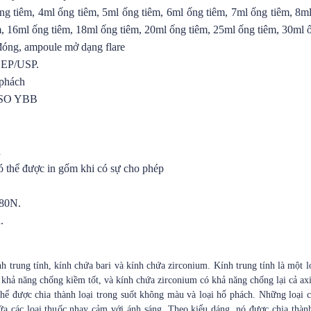
ng tiêm, 4ml ống tiêm, 5ml ống tiêm, 6ml ống tiêm, 7ml ống tiêm, 8m
m, 16ml ống tiêm, 18ml ống tiêm, 20ml ống tiêm, 25ml ống tiêm, 30ml 
đóng, ampoule mở dạng flare
I EP/USP.
 phách
 ISO YBB
h
 thể được in gốm khi có sự cho phép
-80N.
.
 trung tính, kính chứa bari và kính chứa zirconium. Kính trung tính là một lo
 khả năng chống kiềm tốt, và kính chứa zirconium có khả năng chống lại cả axi
thể được chia thành loại trong suốt không màu và loại hổ phách. Những loại c
a các loại thuốc nhạy cảm với ánh sáng. Theo kiểu dáng, nó được chia thàn