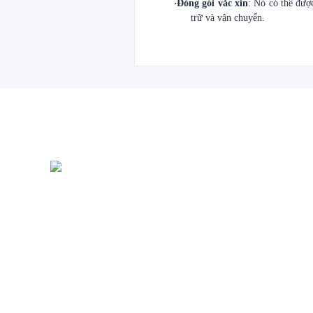
·
Đóng gói vắc xin
: Nó có thể đượ
trữ và vận chuyển.