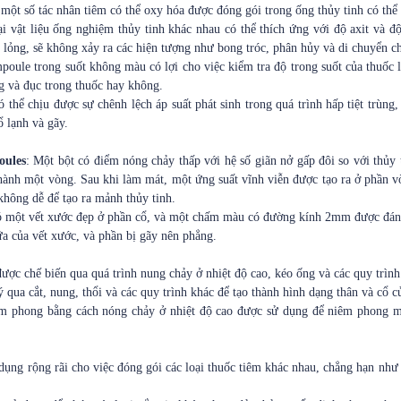
một số tác nhân tiêm có thể oxy hóa được đóng gói trong ống thủy tinh có thể 
ại vật liệu ống nghiệm thủy tinh khác nhau có thể thích ứng với độ axit và đ
ốc lỏng, sẽ không xảy ra các hiện tượng như bong tróc, phân hủy và di chuyển ch
poule trong suốt không màu có lợi cho việc kiểm tra độ trong suốt của thuốc 
g và đục trong thuốc hay không.
ó thể chịu được sự chênh lệch áp suất phát sinh trong quá trình hấp tiệt trùng
ổ lạnh và gãy.
ules
: Một bột có điểm nóng chảy thấp với hệ số giãn nở gấp đôi so với thủ
hành một vòng. Sau khi làm mát, một ứng suất vĩnh viễn được tạo ra ở phần v
không dễ để tạo ra mảnh thủy tinh.
ó một vết xước đẹp ở phần cổ, và một chấm màu có đường kính 2mm được đánh
ữa của vết xước, và phần bị gãy nên phẳng.
được chế biến qua quá trình nung chảy ở nhiệt độ cao, kéo ống và các quy trình
ý qua cắt, nung, thổi và các quy trình khác để tạo thành hình dạng thân và cổ c
êm phong bằng cách nóng chảy ở nhiệt độ cao được sử dụng để niêm phong 
dụng rộng rãi cho việc đóng gói các loại thuốc tiêm khác nhau, chẳng hạn như 