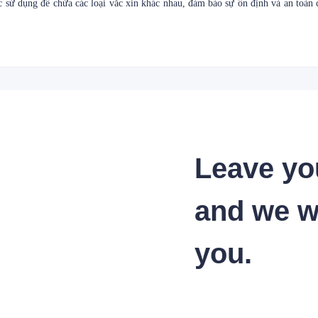
c sử dụng để chứa các loại vắc xin khác nhau, đảm bảo sự ổn định và an toàn c
Leave yo
and we wi
you.