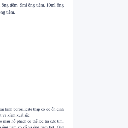
l ống tiêm, 9ml ống tiêm, 10ml ống
ống tiêm.
ại kính borosilicate thấp có độ ổn định
t và kiềm xuất sắc.
ó màu hổ phách có thể lọc tia cực tím,
h ống tiêm có cổ và ống tiêm bột. Ống