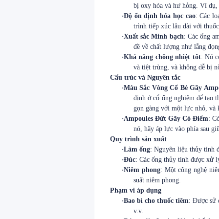
bị oxy hóa và hư hỏng. Ví dụ, 
·
Độ ổn định hóa học cao
: Các lo
trình tiếp xúc lâu dài với thu
·
Xuất sắc Minh bạch
: Các ống am
đề về chất lượng như lắng đọn
·
Khả năng chống nhiệt tốt
: Nó c
và tiệt trùng, và không dễ bị n
Cấu trúc và Nguyên tắc
·
Màu Sắc Vòng Cổ Bẻ Gãy Ampo
định ở cổ ống nghiệm để tạo t
gọn gàng với một lực nhỏ, và 
·
Ampoules Đứt Gãy Có Điểm
: C
nó, hãy áp lực vào phía sau gi
Quy trình sản xuất
·
Làm ống
: Nguyên liệu thủy tinh 
·
Đúc
: Các ống thủy tinh được xử l
·
Niêm phong
: Một công nghệ ni
suất niêm phong.
Phạm vi áp dụng
·
Bao bì cho thuốc tiêm
: Được sử 
v.v.