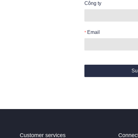
Công ty
Email
Su
Customer services
Connec