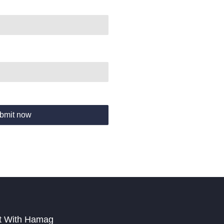
bmit now
t With Hamag